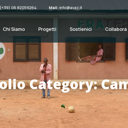
(+39) 06 82059264
Mail:
info@avaz.it
Chi Siamo
Progetti
Sostienici
Collabora
olio Category:
Ca