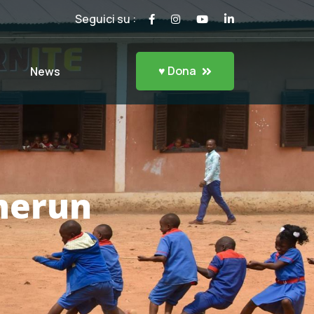
Seguici su :
♥ Dona
News
merun