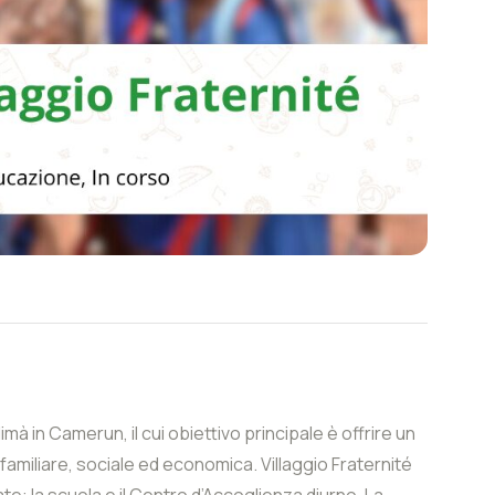
à in Camerun, il cui obiettivo principale è offrire un
 familiare, sociale ed economica. Villaggio Fraternité
e: la scuola e il Centro d’Accoglienza diurno. La