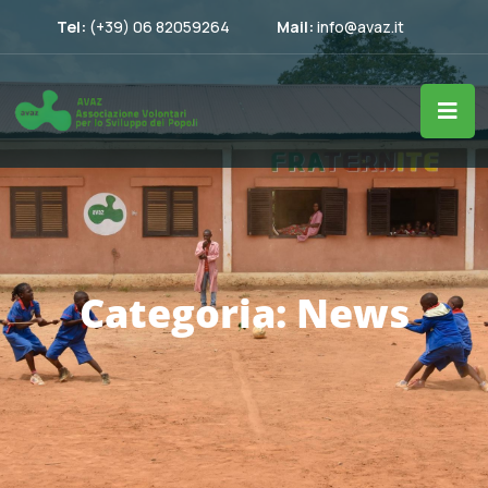
Tel:
(+39) 06 82059264
Mail:
info@avaz.it
Categoria:
News