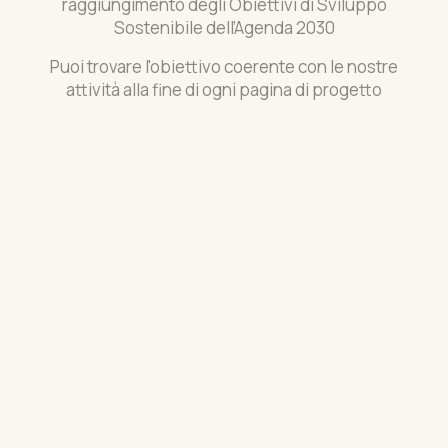
raggiungimento degli Obiettivi di Sviluppo
Sostenibile dell’Agenda 2030
Puoi trovare l'obiettivo coerente con le nostre
attività alla fine di ogni pagina di progetto
Clicca qui
Approfondisci sul sito ASVIS
Obiettivi di Sviluppo Sostenibile