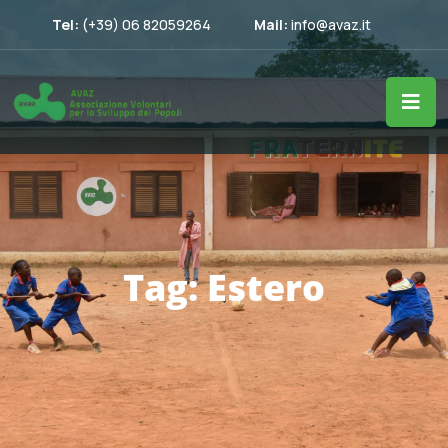
Tel:
(+39) 06 82059264
Mail:
info@avaz.it
Tag:
Estero