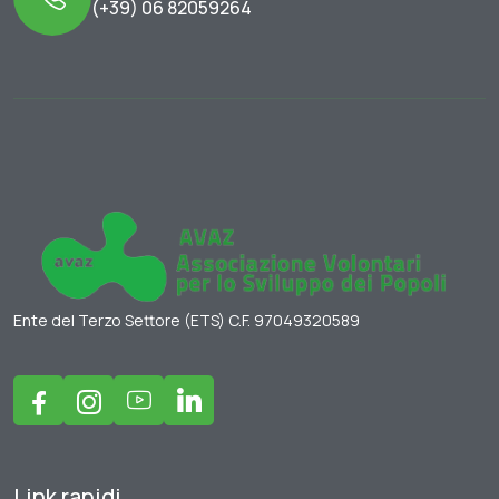
(+39) 06 82059264
Ente del Terzo Settore (ETS) C.F. 97049320589
Link rapidi