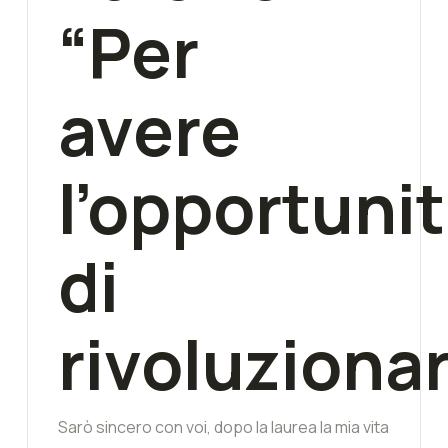
“Per
avere
l’opportuni
di
rivoluziona
Sarò sincero con voi, dopo la laurea la mia vita