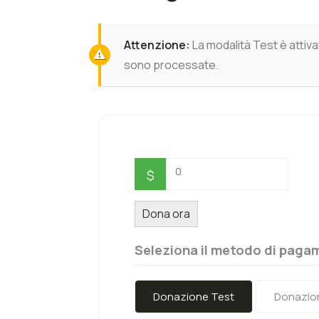
Attenzione:
La modalità Test è attiva
sono processate.
0
$
Dona ora
Seleziona il metodo di paga
Donazione Test
Donazion