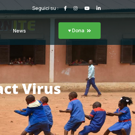
Seguici su :
♥ Dona
News
ct Virus